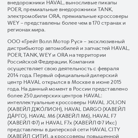
внедорожники HAVAL, выносливые пикапы
POER, премиальные внедорожники TANK,
электромобили ORA, премиальные кроссоверы
WEY – представлены более чем в 170 странах и
регионах мира.
ООО «Грейт Волл Мотор Рус» – эксклюзивный
дистрибьютор автомобилей и запчастей HAVAL,
POER, TANK, WEY и ORA на территории
Российской Федерации. Компания
осуществляет свою деятельность с февраля
2014 года. Первый официальный дилерский
центр HAVAL открылся в Москве в июне 2015
года. На данный момент в России представлено
более 250 дилерских центров HAVAL:
интеллектуальные кроссоверы HAVAL JOLION
(ХАВЕЙЛ ДЖО́ЛИОН), HAVAL DARGO (ХАВЕЙЛ
ДА́РГО), HAVAL М6 (ХАВЕЙЛ M6), HAVAL F7
(ХАВЕЙЛ Ф7) и HAVAL F7x (ХАВЕЙЛ Ф7 Икс)
представлены в дилерской сети HAVAL CITY
(ХАВЕЙЛ СИТИ), а кроссоверы повышенной