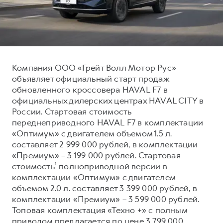
Тест-драйв
СЕРВИСНОЕ ОБСЛУЖИВАНИЕ
О дилере
Трейд-ин
Нулевое ТО
Наша команда
DARGO
DARGO X
Программа «Помощь на дороге»
Контакты
от 3 199 000 ₽
от 3 499 000 ₽
КРЕДИТ И СТРАХОВАНИЕ
Регламенты технического обслуживания
Компания ООО «Грейт Волл Мотор Рус»
объявляет официальный старт продаж
Кредитный калькулятор
Электронный ПТС
обновленного кроссовера HAVAL F7 в
Страхование
официальных дилерских центрах HAVAL CITY в
России. Стартовая стоимость
Кредит
ПОДДЕРЖКА
переднеприводного HAVAL F7 в комплектации
F7
F7X
GWM Безопасность
от 2 899 000 ₽
от 3 599 000 ₽
«Оптимум» с двигателем объемом 1.5 л.
составляет 2 999 000 рублей, в комплектации
КОРПОРАТИВНЫМ КЛИЕНТАМ
Гарантия HAVAL
«Премиум» – 3 199 000 рублей. Стартовая
Для малого бизнеса
Мобильное приложение GWM
стоимость¹ полноприводной версии в
Корпоративным клиентам
Программа «HAVAL Защита+»
комплектации «Оптимум» с двигателем
объемом 2.0 л. составляет 3 399 000 рублей, в
Крупным корпоративным клиентам
Руководства по эксплуатации
комплектации «Премиум» – 3 599 000 рублей.
POER
от 3 449 000 ₽
Система управления автопарком
Подписки
Топовая комплектация «Техно +» с полным
приводом предлагается по цене 3 799 000