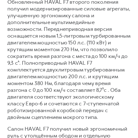
Обновленный HAVAL F7 второго поколения
получил модернизированные силовые агрегаты,
улучшенную эргономику салона и
дополнительные мультимедийные
возможности. Переднеприводная версия
оснащается новым 1,5-литровым турбированным
двигателем мощностью 150 л.с. (110 кВт) и
крутящим моментом 270 Нм, что позволило
сократить время разгона с места до 100 км/ч до
9,3 с⁴. Полноприводный HAVAL F7
комплектуется двухлитровым турбированным
двигателем мощностью 200 л.с. и крутящим
моментом 380 Нм, благодаря чему время
разгона с 0 до 100 км/ч составляет 8,7⁵с . Оба
двигателя соответствуют экологическому
классу Евро-6 и сочетаются с 7-ступенчатой
роботизированной коробкой передач с
двойным сцеплением мокрого типа.
Салон HAVAL F7 получил новый эргономичный
руль с утолщённым ободом и отдельную