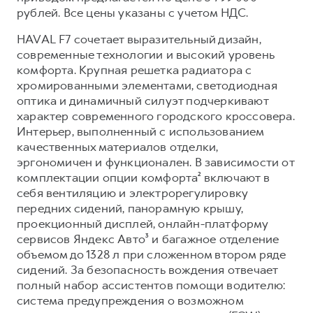
Сервис для корпоративных клиентов
рублей. Все цены указаны с учетом НДС.
HAVAL Лизинг
АКСЕССУАРЫ HAVAL
HAVAL F7 сочетает выразительный дизайн,
Автомобильные аксессуары
современные технологии и высокий уровень
комфорта. Крупная решетка радиатора с
АКСЕССУАРЫ HAVAL
Коллекция CITY
хромированными элементами, светодиодная
Автомобильные аксессуары
Коллекция Базовая
оптика и динамичный силуэт подчеркивают
Коллекция CITY
Коллекция Детская
характер современного городского кроссовера.
Интерьер, выполненный с использованием
Коллекция Базовая
качественных материалов отделки,
Коллекция Детская
эргономичен и функционален. В зависимости от
комплектации опции комфорта² включают в
себя вентиляцию и электрорегулировку
передних сидений, панорамную крышу,
проекционный дисплей, онлайн-платформу
сервисов Яндекс Авто³ и багажное отделение
объемом до 1328 л при сложенном втором ряде
сидений. За безопасность вождения отвечает
полный набор ассистентов помощи водителю:
система предупреждения о возможном