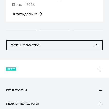
13 июля 2026
Читать дальше
ВСЕ НОВОСТИ
M6
JOLION
СЕРВИСЫ
DARGO
Автомобили в наличии
DARGO Х
ПОКУПАТЕЛЯМ
Заказать тест-драйв
F7