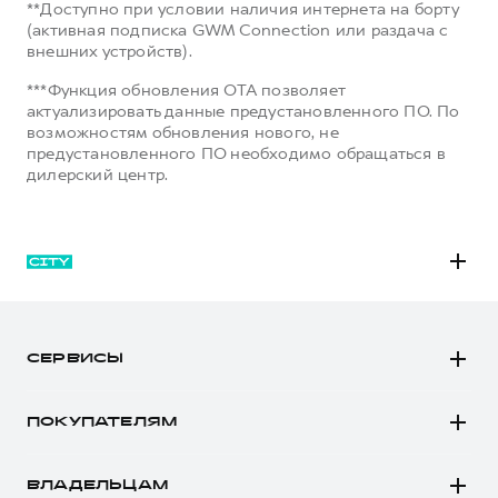
**Доступно при условии наличия интернета на борту
(активная подписка GWM Connection или раздача с
внешних устройств).
***Функция обновления OTA позволяет
актуализировать данные предустановленного ПО. По
возможностям обновления нового, не
предустановленного ПО необходимо обращаться в
дилерский центр.
M6
JOLION
СЕРВИСЫ
DARGO
Автомобили в наличии
DARGO Х
ПОКУПАТЕЛЯМ
Заказать тест-драйв
F7
Автомобили в наличии
Рассчитать кредит
F7x
ВЛАДЕЛЬЦАМ