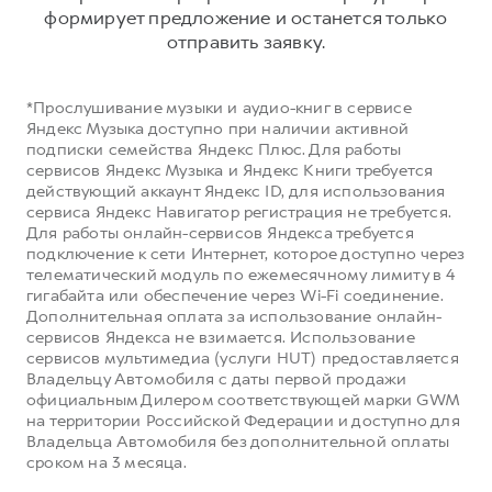
Сервис для корпоративных клиентов
формирует предложение и останется только
HAVAL Лизинг
АКСЕССУАРЫ HAVAL
отправить заявку.
Автомобильные аксессуары
*Прослушивание музыки и аудио-книг в сервисе
АКСЕССУАРЫ HAVAL
Коллекция CITY
Яндекс Музыка доступно при наличии активной
Автомобильные аксессуары
Коллекция Базовая
подписки семейства Яндекс Плюс. Для работы
сервисов Яндекс Музыка и Яндекс Книги требуется
Коллекция CITY
Коллекция Детская
действующий аккаунт Яндекс ID, для использования
сервиса Яндекс Навигатор регистрация не требуется.
Коллекция Базовая
Для работы онлайн-сервисов Яндекса требуется
Коллекция Детская
подключение к сети Интернет, которое доступно через
телематический модуль по ежемесячному лимиту в 4
гигабайта или обеспечение через Wi-Fi соединение.
Дополнительная оплата за использование онлайн-
сервисов Яндекса не взимается. Использование
сервисов мультимедиа (услуги HUT) предоставляется
Владельцу Автомобиля с даты первой продажи
официальным Дилером соответствующей марки GWM
на территории Российской Федерации и доступно для
Владельца Автомобиля без дополнительной оплаты
сроком на 3 месяца.