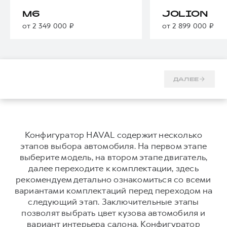
Тест-драйв
СЕРВИСНОЕ ОБСЛУЖИВАНИЕ
О дилере
M6
JOLION
от 2 349 000 ₽
от 2 899 000 ₽
Трейд-ин
Нулевое ТО
Наша команда
DARGO
DARGO X
Программа «Помощь на дороге»
Контакты
от 3 199 000 ₽
от 3 499 000 ₽
КРЕДИТ И СТРАХОВАНИЕ
Регламенты технического обслуживания
Кредитный калькулятор
Электронный ПТС
ДАЛЕЕ
Страхование
Кредит
ПОДДЕРЖКА
F7
F7X
GWM Безопасность
от 2 899 000 ₽
от 3 599 000 ₽
Конфигуратор HAVAL содержит несколько
этапов выбора автомобиля. На первом этапе
КОРПОРАТИВНЫМ КЛИЕНТАМ
Гарантия HAVAL
выберите модель, на втором этапе двигатель,
Для малого бизнеса
Мобильное приложение GWM
далее переходите к комплектации, здесь
рекомендуем детально ознакомиться со всеми
Корпоративным клиентам
Программа «HAVAL Защита+»
вариантами комплектаций перед переходом на
Крупным корпоративным клиентам
Руководства по эксплуатации
следующий этап. Заключительные этапы
POER
от 3 449 000 ₽
Система управления автопарком
Подписки
позволят выбрать цвет кузова автомобиля и
вариант интерьера салона. Конфигуратор