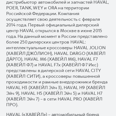
дистрибьютор автомобилей и запчастей HAVAL,
POER, TANK, WEY и ORA на территории
Российской Федерации. Компания
осуществляет свою деятельность с февраля
2014 года. Первый официальный дилерский
центр HAVAL открылся в Москве в июне 2015
года. На данный момент в России представлено
более 250 дилерских центров HAVAL:
интеллектуальные кроссоверы HAVAL JOLION
(ХАВЕЙЛ ДЖО́ЛИОН), HAVAL DARGO (ХАВЕЙЛ
ДА́РГО), HAVAL М6 (ХАВЕЙЛ M6), HAVAL F7
(ХАВЕЙЛ Ф7) и HAVAL F7x (ХАВЕЙЛ Ф7 Икс)
представлены в дилерской сети HAVAL CITY
(ХАВЕЙЛ СИТИ), а кроссоверы повышенной
проходимости и рамные внедорожники бренда
HAVAL H3 (ХАВЕЙЛ Эйч 3), HAVAL H9 (ХАВЕЙЛ
Эйч 9), HAVAL H5 (ХАВЕЙЛ Эйч 5) и HAVAL H7
(ХАВЕЙЛ Эйч 7) – в сети HAVAL PRO (ХАВЕЙЛ
ПРО).
HAVAL («ХАВЕЙЛ») – автомобильный бренд