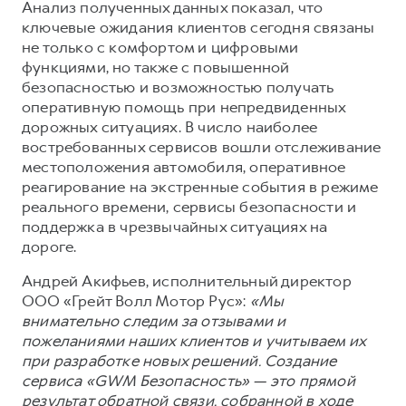
Сервис для корпоративных клиентов
Анализ полученных данных показал, что
ключевые ожидания клиентов сегодня связаны
HAVAL Лизинг
АКСЕССУАРЫ HAVAL
не только с комфортом и цифровыми
Автомобильные аксессуары
функциями, но также с повышенной
безопасностью и возможностью получать
АКСЕССУАРЫ HAVAL
Коллекция CITY
оперативную помощь при непредвиденных
Автомобильные аксессуары
Коллекция Базовая
дорожных ситуациях. В число наиболее
востребованных сервисов вошли отслеживание
Коллекция CITY
Коллекция Детская
местоположения автомобиля, оперативное
Коллекция Базовая
реагирование на экстренные события в режиме
реального времени, сервисы безопасности и
Коллекция Детская
поддержка в чрезвычайных ситуациях на
дороге.
Андрей Акифьев, исполнительный директор
ООО «Грейт Волл Мотор Рус»:
«Мы
внимательно следим за отзывами и
пожеланиями наших клиентов и учитываем их
при разработке новых решений. Создание
сервиса «GWM Безопасность» — это прямой
результат обратной связи, собранной в ходе