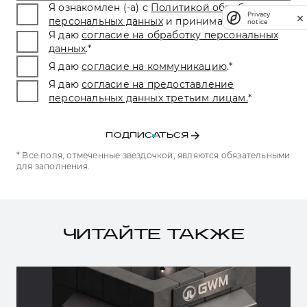
Я ознакомлен (-а) с
Политикой обработки
Privacy
персональных данных
и принимаю условия.
*
notice
Я даю
согласие на обработку персональных
данных
.
*
Я даю
согласие на коммуникацию
.
*
Я даю
согласие на предоставление
персональных данных третьим лицам.
*
ПОДПИСАТЬСЯ
* Все поля, отмеченные звездочкой, являются обязательными
для заполнения.
ЧИТАЙТЕ ТАКЖЕ