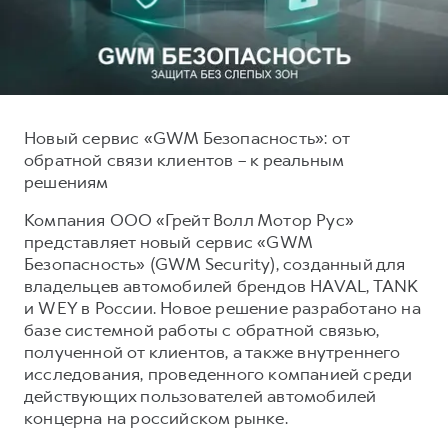
Тест-драйв
СЕРВИСНОЕ ОБСЛУЖИВАНИЕ
О дилере
Трейд-ин
Нулевое ТО
Наша команда
DARGO
DARGO X
Программа «Помощь на дороге»
Контакты
от 3 199 000 ₽
от 3 499 000 ₽
КРЕДИТ И СТРАХОВАНИЕ
Регламенты технического обслуживания
Новый сервис «GWM Безопасность»: от
обратной связи клиентов – к реальным
Кредитный калькулятор
Электронный ПТС
решениям
Страхование
Компания ООО «Грейт Волл Мотор Рус»
Кредит
ПОДДЕРЖКА
представляет новый сервис «GWM
F7
F7X
GWM Безопасность
от 2 899 000 ₽
от 3 599 000 ₽
Безопасность» (GWM Security), созданный для
владельцев автомобилей брендов HAVAL, TANK
КОРПОРАТИВНЫМ КЛИЕНТАМ
Гарантия HAVAL
и WEY в России. Новое решение разработано на
Для малого бизнеса
Мобильное приложение GWM
базе системной работы с обратной связью,
полученной от клиентов, а также внутреннего
Корпоративным клиентам
Программа «HAVAL Защита+»
исследования, проведенного компанией среди
Крупным корпоративным клиентам
Руководства по эксплуатации
действующих пользователей автомобилей
POER
концерна на российском рынке.
от 3 449 000 ₽
Система управления автопарком
Подписки