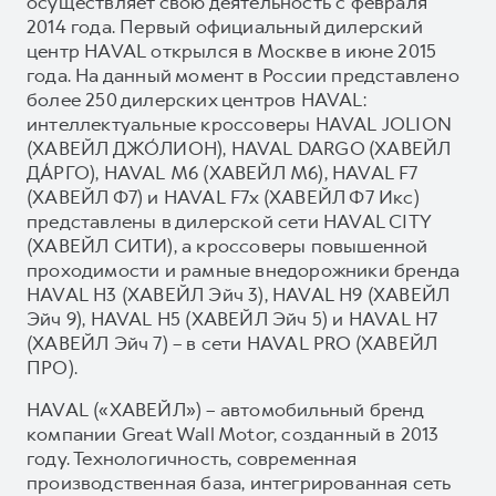
осуществляет свою деятельность с февраля
2014 года. Первый официальный дилерский
центр HAVAL открылся в Москве в июне 2015
года. На данный момент в России представлено
более 250 дилерских центров HAVAL:
интеллектуальные кроссоверы HAVAL JOLION
(ХАВЕЙЛ ДЖО́ЛИОН), HAVAL DARGO (ХАВЕЙЛ
ДА́РГО), HAVAL М6 (ХАВЕЙЛ M6), HAVAL F7
(ХАВЕЙЛ Ф7) и HAVAL F7x (ХАВЕЙЛ Ф7 Икс)
представлены в дилерской сети HAVAL CITY
(ХАВЕЙЛ СИТИ), а кроссоверы повышенной
проходимости и рамные внедорожники бренда
HAVAL H3 (ХАВЕЙЛ Эйч 3), HAVAL H9 (ХАВЕЙЛ
Эйч 9), HAVAL H5 (ХАВЕЙЛ Эйч 5) и HAVAL H7
(ХАВЕЙЛ Эйч 7) – в сети HAVAL PRO (ХАВЕЙЛ
ПРО).
HAVAL («ХАВЕЙЛ») – автомобильный бренд
компании Great Wall Motor, созданный в 2013
году. Технологичность, современная
производственная база, интегрированная сеть