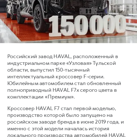
Тест-драйв
СЕРВИСНОЕ ОБСЛУЖИВАНИЕ
О дилере
Трейд-ин
Нулевое ТО
Наша команда
DARGO
DARGO X
Программа «Помощь на дороге»
Контакты
от 3 199 000 ₽
от 3 499 000 ₽
КРЕДИТ И СТРАХОВАНИЕ
Регламенты технического обслуживания
Кредитный калькулятор
Электронный ПТС
Российский завод HAVAL, расположенный в
Страхование
индустриальном парке «Узловая» Тульской
Кредит
ПОДДЕРЖКА
области, выпустил 150-тысячный
F7
F7X
интеллектуальный кроссовер F-серии.
GWM Безопасность
от 2 899 000 ₽
от 3 599 000 ₽
Юбилейным автомобилем стал обновленный
КОРПОРАТИВНЫМ КЛИЕНТАМ
Гарантия HAVAL
полноприводный HAVAL F7x серого цвета в
комплектации «Премиум».
Для малого бизнеса
Мобильное приложение GWM
Кроссовер HAVAL F7 стал первой моделью,
Корпоративным клиентам
Программа «HAVAL Защита+»
производство которой было запущено на
Крупным корпоративным клиентам
Руководства по эксплуатации
российском заводе бренда в июне 2019 года, и
POER
от 3 449 000 ₽
Система управления автопарком GWM Fleet
Подписки
именно с этой модели началась история
локального производства автомобилей HAVAL