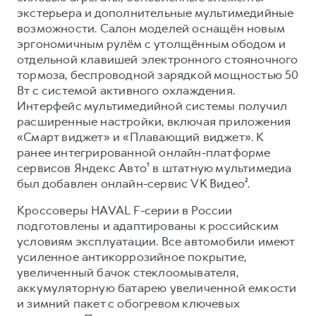
экстерьера и дополнительные мультимедийные
возможности. Салон моделей оснащён новым
эргономичным рулём с утолщённым ободом и
отдельной клавишей электронного стояночного
тормоза, беспроводной зарядкой мощностью 50
Вт с системой активного охлаждения.
Интерфейс мультимедийной системы получил
расширенные настройки, включая приложения
«Смарт виджет» и «Плавающий виджет». К
ранее интегрированной онлайн-платформе
сервисов Яндекс Авто¹ в штатную мультимедиа
был добавлен онлайн-сервис VK Видео².
Кроссоверы HAVAL F-серии в России
подготовлены и адаптированы к российским
условиям эксплуатации. Все автомобили имеют
усиленное антикоррозийное покрытие,
увеличенный бачок стеклоомывателя,
аккумуляторную батарею увеличенной емкости
и зимний пакет с обогревом ключевых