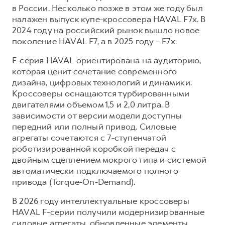
Сервис для корпоративных клиентов
в России. Несколько позже в этом же году был
HAVAL Лизинг
АКСЕССУАРЫ HAVAL
налажен выпуск купе-кроссовера HAVAL F7x. В
2024 году на российский рынок вышло новое
Автомобильные аксессуары
поколение HAVAL F7, а в 2025 году – F7x.
АКСЕССУАРЫ HAVAL
Коллекция CITY
F-серия HAVAL ориентирована на аудиторию,
Автомобильные аксессуары
Коллекция Базовая
которая ценит сочетание современного
дизайна, цифровых технологий и динамики.
Коллекция CITY
Коллекция Детская
Кроссоверы оснащаются турбированными
Коллекция Базовая
двигателями объемом 1,5 и 2,0 литра. В
Коллекция Детская
зависимости от версии модели доступны
передний или полный привод. Силовые
агрегаты сочетаются с 7-ступенчатой
роботизированной коробкой передач с
двойным сцеплением мокрого типа и системой
автоматически подключаемого полного
привода (Torque-On-Demand).
В 2026 году интеллектуальные кроссоверы
HAVAL F-серии получили модернизированные
силовые агрегаты, обновленные элементы