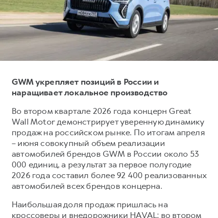
Тест-драйв
СЕРВИСНОЕ ОБСЛУЖИВАНИЕ
О дилере
Трейд-ин
Нулевое ТО
Наша команда
DARGO
DARGO X
Программа «Помощь на дороге»
Контакты
от 3 199 000 ₽
от 3 499 000 ₽
КРЕДИТ И СТРАХОВАНИЕ
Регламенты технического обслуживания
Кредитный калькулятор
Электронный ПТС
GWM укрепляет позиций в России и
наращивает локальное производство
Страхование
Кредит
ПОДДЕРЖКА
Во втором квартале 2026 года концерн Great
F7
F7X
Wall Motor демонстрирует уверенную динамику
GWM Безопасность
от 2 899 000 ₽
от 3 599 000 ₽
продаж на российском рынке. По итогам апреля
КОРПОРАТИВНЫМ КЛИЕНТАМ
Гарантия HAVAL
– июня совокупный объем реализации
автомобилей брендов GWM в России около 53
Для малого бизнеса
Мобильное приложение GWM
000 единиц, а результат за первое полугодие
Корпоративным клиентам
Программа «HAVAL Защита+»
2026 года составил более 92 400 реализованных
автомобилей всех брендов концерна.
Крупным корпоративным клиентам
Руководства по эксплуатации
POER
от 3 449 000 ₽
Система управления автопарком
Подписки
Наибольшая доля продаж пришлась на
кроссоверы и внедорожники HAVAL: во втором