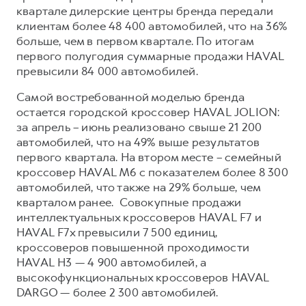
Сервис для корпоративных клиентов
квартале дилерские центры бренда передали
HAVAL Лизинг
АКСЕССУАРЫ HAVAL
клиентам более 48 400 автомобилей, что на 36%
больше, чем в первом квартале. По итогам
Автомобильные аксессуары
первого полугодия суммарные продажи HAVAL
АКСЕССУАРЫ HAVAL
Коллекция CITY
превысили 84 000 автомобилей.
Автомобильные аксессуары
Коллекция Базовая
Самой востребованной моделью бренда
остается городской кроссовер HAVAL JOLION:
Коллекция CITY
Коллекция Детская
за апрель – июнь реализовано свыше 21 200
Коллекция Базовая
автомобилей, что на 49% выше результатов
Коллекция Детская
первого квартала. На втором месте – семейный
кроссовер HAVAL M6 с показателем более 8 300
автомобилей, что также на 29% больше, чем
кварталом ранее. Совокупные продажи
интеллектуальных кроссоверов HAVAL F7 и
HAVAL F7x превысили 7 500 единиц,
кроссоверов повышенной проходимости
HAVAL H3 — 4 900 автомобилей, а
высокофункциональных кроссоверов HAVAL
DARGO — более 2 300 автомобилей.