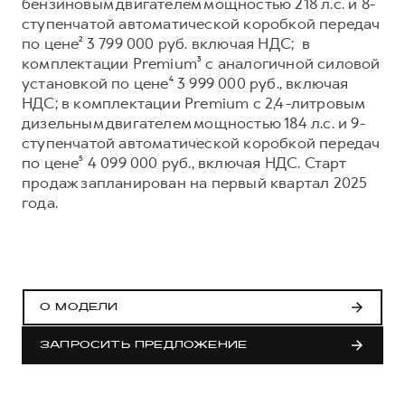
Сервис для корпоративных клиентов
бензиновым двигателем мощностью 218 л.с. и 8-
ступенчатой автоматической коробкой передач
HAVAL Лизинг
АКСЕССУАРЫ HAVAL
по цене² 3 799 000 руб. включая НДС; в
Автомобильные аксессуары
комплектации Premium³ с аналогичной силовой
установкой по цене⁴ 3 999 000 руб., включая
АКСЕССУАРЫ HAVAL
Коллекция CITY
НДС; в комплектации Premium с 2,4-литровым
Автомобильные аксессуары
Коллекция Базовая
дизельным двигателем мощностью 184 л.с. и 9-
ступенчатой автоматической коробкой передач
Коллекция CITY
Коллекция Детская
по цене⁵ 4 099 000 руб., включая НДС. Старт
Коллекция Базовая
продаж запланирован на первый квартал 2025
года.
Коллекция Детская
О МОДЕЛИ
ЗАПРОСИТЬ ПРЕДЛОЖЕНИЕ