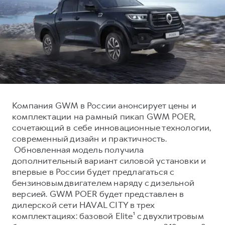
Тест-драйв
СЕРВИСНОЕ ОБСЛУЖИВАНИЕ
О дилере
Трейд-ин
Нулевое ТО
Наша команда
DARGO
DARGO X
Программа «Помощь на дороге»
Контакты
от 3 199 000 ₽
от 3 499 000 ₽
КРЕДИТ И СТРАХОВАНИЕ
Регламенты технического обслуживания
Кредитный калькулятор
Электронный ПТС
Страхование
Компания GWM в России анонсирует цены и
Кредит
ПОДДЕРЖКА
комплектации на рамный пикап GWM POER,
F7
F7X
сочетающий в себе инновационные технологии,
GWM Безопасность
от 2 899 000 ₽
от 3 599 000 ₽
современный дизайн и практичность.
КОРПОРАТИВНЫМ КЛИЕНТАМ
Гарантия HAVAL
Обновленная модель получила
дополнительный вариант силовой установки и
Для малого бизнеса
Мобильное приложение GWM
впервые в России будет предлагаться с
Корпоративным клиентам
Программа «HAVAL Защита+»
бензиновым двигателем наряду с дизельной
версией. GWM POER будет представлен в
Крупным корпоративным клиентам
Руководства по эксплуатации
POER
дилерской сети HAVAL CITY в трех
от 3 449 000 ₽
Система управления автопарком GWM Fleet
Подписки
комплектациях: базовой Elite¹ с двухлитровым