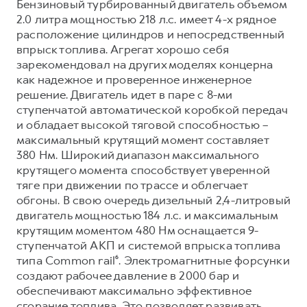
Бензиновый турбированный двигатель объемом
2.0 литра мощностью 218 л.с. имеет 4-х рядное
расположение цилиндров и непосредственный
впрыск топлива. Агрегат хорошо себя
зарекомендовал на других моделях концерна
как надежное и проверенное инженерное
решение. Двигатель идет в паре с 8-ми
ступенчатой автоматической коробкой передач
и обладает высокой тяговой способностью –
максимальный крутящий момент составляет
380 Нм. Широкий диапазон максимального
крутящего момента способствует уверенной
тяге при движении по трассе и облегчает
обгоны. В свою очередь дизельный 2,4-литровый
двигатель мощностью 184 л.с. и максимальным
крутящим моментом 480 Нм оснащается 9-
ступенчатой АКП и системой впрыска топлива
типа Common rail⁶. Электромагнитные форсунки
создают рабочее давление в 2000 бар и
обеспечивают максимально эффективное
сгорание топлива. Это позволяет развивать