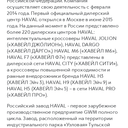
Российской Федерации. Компания
осуществляет свою деятельность с февраля
2014 года. Первый официальный дилерский
центр HAVAL открылся в Москве в июне 2015
года. На данный момент в России представлено
более 220 дилерских центров HAVAL:
интеллектуальные кроссоверы HAVAL JOLION
(«ХАВЕЙЛ ДЖО́ЛИОН»), HAVAL DARGO
(«ХАВЕЙЛ ДА́РГО»,) HAVAL М6 («ХАВЕЙЛ M6»),
HAVAL F7 («ХАВЕЙЛ Ф7») представлены в
дилерской сети HAVAL CITY («ХАВЕЙЛ СИТИ»),
а кроссоверы повышенной проходимости и
рамные внедорожники бренда HAVAL H3
(ХАВЕЙЛ Эйч 3), HAVAL H9 (ХАВЕЙЛ Эйч 9) и
HAVAL H5 (ХАВЕЙЛ Эйч 5) – в сети HAVAL PRO
(«ХАВЕЙЛ ПРО»).
Российский завод HAVAL - первое зарубежное
производственное предприятие GWM полного
цикла. Завод, расположенный на территории
индустриального парка «Узловая» Тульской