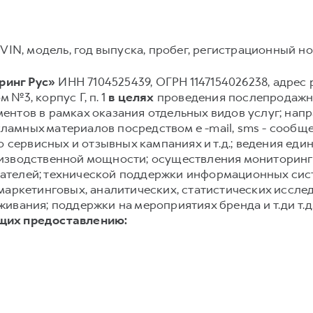
VIN, модель, год выпуска, пробег, регистрационный ном
инг Рус»
ИНН 7104525439, ОГРН 1147154026238, адрес р
м №3, корпус Г, п. 1
в целях
проведения послепродажно
нтов в рамках оказания отдельных видов услуг; нап
амных материалов посредством e -mail, sms - сообще
о сервисных и отзывных кампаниях и т.д.; ведения еди
изводственной мощности; осуществления мониторинг
ателей; технической поддержки информационных сис
маркетинговых, аналитических, статистических иссле
ивания; поддержки на мероприятиях бренда и т.ди т.д
щих предоставлению: