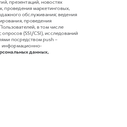
ий, презентаций, новостях
х, проведения маркетинговых,
родажного обслуживания; ведения
тирования, проведения
ользователей, в том числе
 опросов (SSI/CSI), исследований
лями посредством push –
 и информационно-
ерсональных данных,