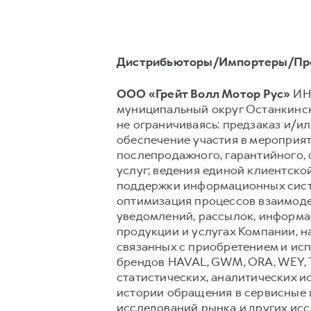
Дистрибьюторы/Импортеры/Пр
ООО «Грейт Волл Мотор Рус»
ИНН
муниципальный округ Останкински
не ограничиваясь: предзаказ и/ил
обеспечение участия в мероприят
послепродажного, гарантийного,
услуг; ведения единой клиентско
поддержки информационных сист
оптимизация процессов взаимоде
уведомлений, рассылок, информац
продукции и услугах Компании, н
связанных с приобретением и исп
брендов HAVAL, GWM, ORA, WEY, 
статистических, аналитических и
истории обращения в сервисные ц
исследований рынка и других ис