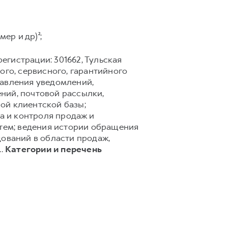
ер и др)²;
егистрации: 301662, Тульская
го, сервисного, гарантийного
равления уведомлений,
ний, почтовой рассылки,
ной клиентской базы;
а и контроля продаж и
тем; ведения истории обращения
дований в области продаж,
..
Категории и перечень