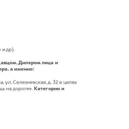
и др).
авцом, Дилером лица и
ера,
а именно:
, ул. Селезневская, д. 32 в целях
ь на дороге».
Категории и