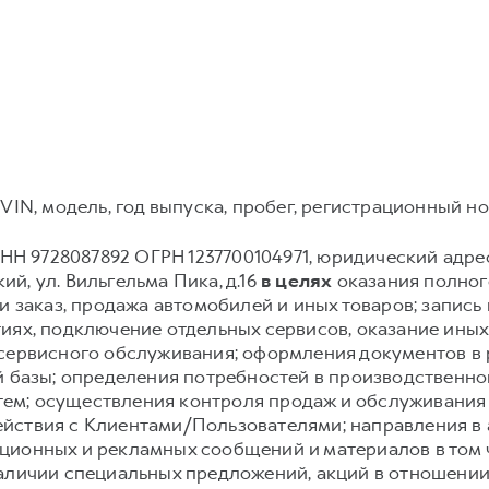
VIN, модель, год выпуска, пробег, регистрационный но
Н 9728087892 ОГРН 1237700104971, юридический адрес: 12
й, ул. Вильгельма Пика, д.16
в целях
оказания полного
и заказ, продажа автомобилей и иных товаров; запись и
иях, подключение отдельных сервисов, оказание иных
 сервисного обслуживания; оформления документов в 
й базы; определения потребностей в производственн
ем; осуществления контроля продаж и обслуживания
йствия с Клиентами/Пользователями; направления в
ионных и рекламных сообщений и материалов в том чи
аличии специальных предложений, акций в отношении 