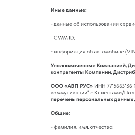
Иные данные:
-
данные об использовании серв
-
GWM ID;
-
информация об автомобиле (VIN, 
Уполномоченные Компанией, Ди
контрагенты Компании, Дистриб
ООО «АВП РУС»
ИНН 7715663136 О
коммуникации³ с Клиентами/Поль
перечень персональных данных
Общие:
-
фамилия, имя, отчество;