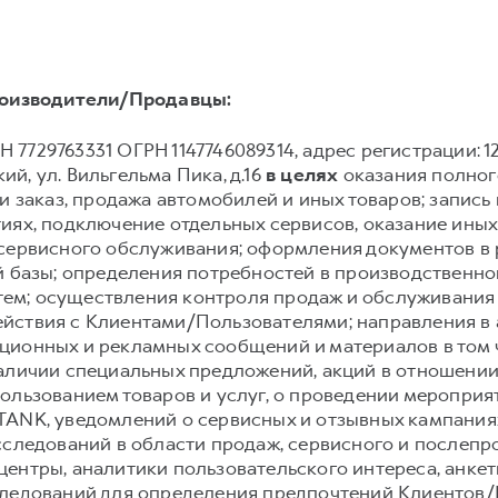
оизводители/Продавцы:
 7729763331 ОГРН 1147746089314, адрес регистрации: 12922
й, ул. Вильгельма Пика, д.16
в целях
оказания полного
и заказ, продажа автомобилей и иных товаров; запись и
иях, подключение отдельных сервисов, оказание иных
 сервисного обслуживания; оформления документов в 
й базы; определения потребностей в производственн
ем; осуществления контроля продаж и обслуживания
йствия с Клиентами/Пользователями; направления в
ионных и рекламных сообщений и материалов в том чи
аличии специальных предложений, акций в отношении 
ользованием товаров и услуг, о проведении мероприят
TANK, уведомлений о сервисных и отзывных кампания
сследований в области продаж, сервисного и послеп
ентры, аналитики пользовательского интереса, анке
следований для определения предпочтений Клиентов/П