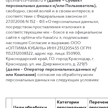
optima-stv-haval.ru »
(далее – Субъект
персональных данных и/или Пользователь),
Тест-драйв
СЕРВИСНОЕ ОБСЛУЖИВАНИЕ
О дилере
свободно, своей волей и в своем интересе, в
Трейд-ин
Нулевое ТО
Наша команда
соответствии с Федеральным законом от
27.07.2006 N 152 - ФЗ «О персональных данных»,
DARGO
DARGO X
Программа «Помощь на дороге»
Контакты
от 3 199 000 ₽
от 3 499 000 ₽
посредством проставления «галочки» в
КРЕДИТ И СТРАХОВАНИЕ
Регламенты технического обслуживания
соответствующем чек – боксе в на официальном
сайте « optima-stv-haval.ru », подписываю
Кредитный калькулятор
Электронный ПТС
настоящее Согласие и выражаю ООО
Страхование
«ОПТИМА КУБАНЬ» ИНН 2312205455 ОГРН
1132312008322, адрес юр. лица: 350900,
Кредит
ПОДДЕРЖКА
Краснодарский край, Г.О. город Краснодар, г.
F7
F7X
GWM Безопасность
от 2 899 000 ₽
от 3 599 000 ₽
Краснодар, ул. им. Дзержинского, д. 229/5
(далее - Оператор персональных данных и/
КОРПОРАТИВНЫМ КЛИЕНТАМ
Гарантия HAVAL
или Компания)
согласие на обработку моих
Для малого бизнеса
Мобильное приложение GWM
персональных данных на следующих условиях:
Корпоративным клиентам
Программа «HAVAL Защита+»
Крупным корпоративным клиентам
Руководства по эксплуатации
POER
от 3 449 000 ₽
Система управления автопарком
Подписки
Категории
Перечен
Цели обработки
персональных
персона