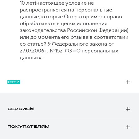
10 лет(настоящее условие не
распространяется на персональные
данные, которые Оператор имеет право
обрабатывать в целях исполнения
законодательства Российской Федерации)
или до момента его отзыва в соответствии
со статьей 9 Федерального закона от
27.07.2006 г. №152-ФЗ «О персональных
данных».
M6
JOLION
СЕРВИСЫ
DARGO
Автомобили в наличии
DARGO Х
ПОКУПАТЕЛЯМ
Заказать тест-драйв
F7
Автомобили в наличии