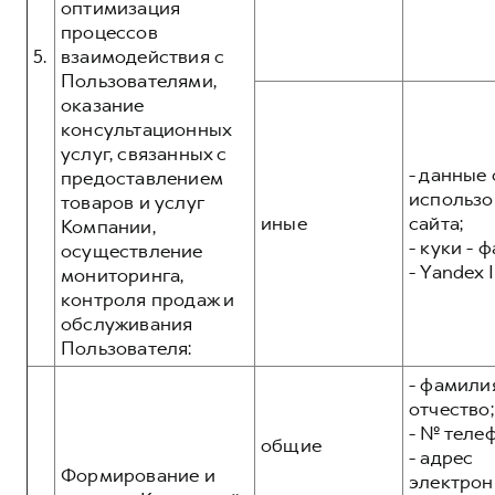
оптимизация
процессов
5.
взаимодействия с
Пользователями,
оказание
консультационных
услуг, связанных с
- данные 
предоставлением
использо
товаров и услуг
иные
сайта;
Компании,
- куки - 
осуществление
- Yandex I
мониторинга,
контроля продаж и
обслуживания
Пользователя:
- фамилия
отчество;
- № теле
общие
- адрес
Формирование и
электрон