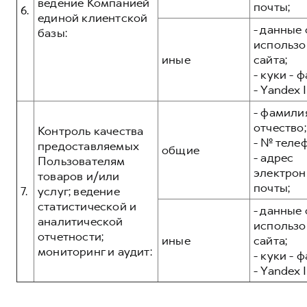
ведение Компанией
почты;
6.
единой клиентской
- данные 
базы:
использо
иные
сайта;
- куки - 
- Yandex I
- фамилия
отчество;
Контроль качества
- № теле
предоставляемых
общие
- адрес
Пользователям
электрон
товаров и/или
почты;
7.
услуг; ведение
статистической и
- данные 
аналитической
использо
отчетности;
иные
сайта;
мониторинг и аудит:
- куки - 
- Yandex I