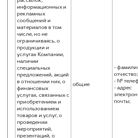
рассылок,
информационных и
рекламных
сообщений и
материалов в том
числе, но не
ограничиваясь, о
продукции и
услугах Компании,
наличии
- фамилия
специальных
отчество;
предложений, акций
- № теле
в отношении них, о
общие
- адрес
финансовых
электрон
услугах, связанных с
почты;
приобретением и
использованием
товаров и услуг, о
проведении
мероприятий,
презентаций, о