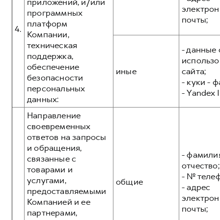
приложений, и/или
электрон
программных
почты;
платформ
4.
Компании,
техническая
- данные 
поддержка,
использо
обеспечение
иные
сайта;
безопасности
- куки - 
персональных
- Yandex I
данных:
Направление
своевременных
ответов на запросы
и обращения,
- фамилия
связанные с
отчество;
товарами и
- № теле
услугами,
общие
- адрес
предоставляемыми
электрон
Компанией и ее
почты;
партнерами,