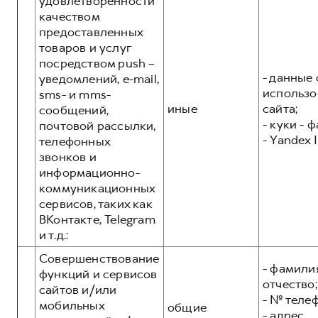
удовлетворенности
качеством
предоставленных
товаров и услуг
посредством push –
- данные 
уведомлений, e-mail,
использо
sms- и mms-
иные
сайта;
сообщений,
- куки - 
почтовой рассылки,
- Yandex I
телефонных
звонков и
информационно-
коммуникационных
сервисов, таких как
ВКонтакте, Telegram
и т.д.:
Совершенствование
- фамилия
функций и сервисов
отчество;
сайтов и/или
- № теле
мобильных
общие
- адрес