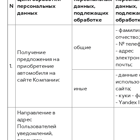
Сервис для корпоративных клиентов
N
персональных
данных,
данных,
HAVAL Лизинг
АКСЕССУАРЫ HAVAL
данных
подлежащих
подлежа
обработке
обработ
Автомобильные аксессуары
- фамилия
АКСЕССУАРЫ HAVAL
Коллекция CITY
отчество;
Автомобильные аксессуары
Коллекция Базовая
- № теле
общие
- адрес
Коллекция CITY
Коллекция Детская
Получение
электрон
предложения на
Коллекция Базовая
почты;
1.
приобретение
Коллекция Детская
автомобиля на
- данные 
сайте Компании:
использо
иные
сайта;
- куки - 
- Yandex I
Направление в
адрес
Пользователей
уведомлений,