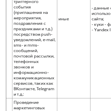
триггерного
события
- данные 
(приглашения на
использо
мероприятия,
иные
сайта;
поздравления с
- куки - 
праздниками и т.д.)
- Yandex I
посредством push-
уведомлений, e-mail,
sms- и mms-
сообщений,
почтовой рассылки,
телефонных
звонков и
информационно-
коммуникационных
сервисов, таких как
ВКонтакте, Telegram
и т.д.:
Проведение
маркетинговых