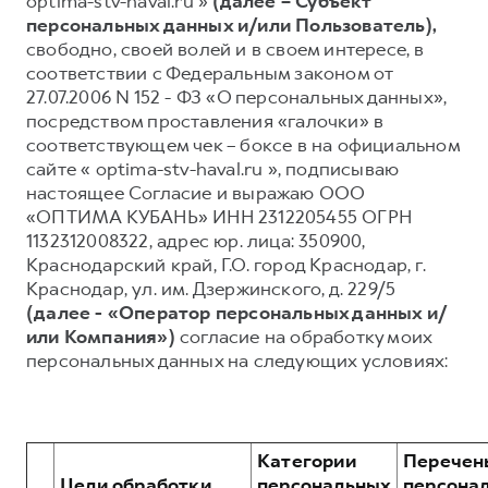
optima-stv-haval.ru »
(далее – Субъект
персональных данных и/или Пользователь),
Тест-драйв
СЕРВИСНОЕ ОБСЛУЖИВАНИЕ
О дилере
свободно, своей волей и в своем интересе, в
Трейд-ин
Нулевое ТО
Наша команда
соответствии с Федеральным законом от
27.07.2006 N 152 - ФЗ «О персональных данных»,
DARGO
DARGO X
Программа «Помощь на дороге»
Контакты
от 3 199 000 ₽
от 3 499 000 ₽
посредством проставления «галочки» в
КРЕДИТ И СТРАХОВАНИЕ
Регламенты технического обслуживания
соответствующем чек – боксе в на официальном
сайте « optima-stv-haval.ru », подписываю
Кредитный калькулятор
Электронный ПТС
настоящее Согласие и выражаю ООО
Страхование
«ОПТИМА КУБАНЬ» ИНН 2312205455 ОГРН
1132312008322, адрес юр. лица: 350900,
Кредит
ПОДДЕРЖКА
Краснодарский край, Г.О. город Краснодар, г.
F7
F7X
GWM Безопасность
от 2 899 000 ₽
от 3 599 000 ₽
Краснодар, ул. им. Дзержинского, д. 229/5
(далее - «Оператор персональных данных и/
КОРПОРАТИВНЫМ КЛИЕНТАМ
Гарантия HAVAL
или Компания»)
согласие на обработку моих
Для малого бизнеса
Мобильное приложение GWM
персональных данных на следующих условиях:
Корпоративным клиентам
Программа «HAVAL Защита+»
Крупным корпоративным клиентам
Руководства по эксплуатации
POER
от 3 449 000 ₽
Система управления автопарком
Подписки
Категории
Перечен
Цели обработки
персональных
персона