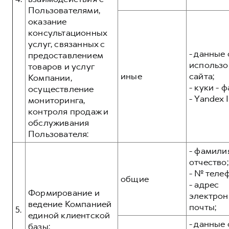
Пользователями,
оказание
консультационных
услуг, связанных с
- данные 
предоставлением
использо
товаров и услуг
иные
сайта;
Компании,
- куки - 
осуществление
- Yandex I
мониторинга,
контроля продаж и
обслуживания
Пользователя:
- фамилия
отчество;
- № теле
общие
- адрес
Формирование и
электрон
ведение Компанией
почты;
5.
единой клиентской
- данные 
базы: