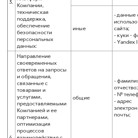
3.
Компании,
техническая
- данные 
поддержка,
использо
обеспечение
иные
сайта;
безопасности
- куки - 
персональных
- Yandex I
данных:
Направление
своевременных
ответов на запросы
и обращения,
- фамилия
связанные с
отчество;
товарами и
- № теле
услугами,
общие
- адрес
предоставляемыми
электрон
Компанией и ее
почты;
партнерами,
оптимизация
процессов
4.
взаимодействия с