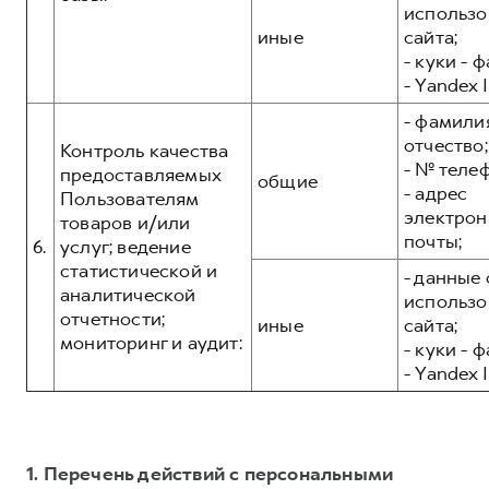
использо
иные
сайта;
- куки - 
- Yandex I
- фамилия
отчество;
Контроль качества
- № теле
предоставляемых
общие
- адрес
Пользователям
электрон
товаров и/или
почты;
6.
услуг; ведение
статистической и
- данные 
аналитической
использо
отчетности;
иные
сайта;
мониторинг и аудит:
- куки - 
- Yandex I
1. Перечень действий с персональными