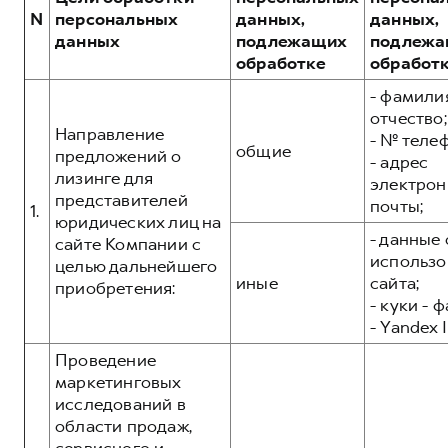
Сервис для корпоративных клиентов
N
персональных
данных,
данных,
HAVAL Лизинг
АКСЕССУАРЫ HAVAL
данных
подлежащих
подлежа
обработке
обработ
Автомобильные аксессуары
- фамилия
АКСЕССУАРЫ HAVAL
Коллекция CITY
отчество;
Автомобильные аксессуары
Коллекция Базовая
Направление
- № теле
общие
предложений о
- адрес
Коллекция CITY
Коллекция Детская
лизинге для
электрон
Коллекция Базовая
представителей
почты;
1.
юридических лиц на
Коллекция Детская
- данные 
сайте Компании с
использо
целью дальнейшего
иные
сайта;
приобретения:
- куки - 
- Yandex I
Проведение
маркетинговых
исследований в
области продаж,