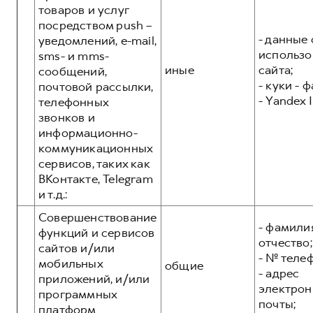
товаров и услуг
посредством push –
- данные 
уведомлений, e-mail,
использо
sms- и mms-
иные
сайта;
сообщений,
- куки - 
почтовой рассылки,
- Yandex I
телефонных
звонков и
информационно-
коммуникационных
сервисов, таких как
ВКонтакте, Telegram
и т.д.:
Совершенствование
- фамилия
функций и сервисов
отчество;
сайтов и/или
- № теле
мобильных
общие
- адрес
приложений, и/или
электрон
программных
почты;
платформ