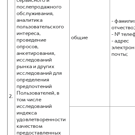
сервисного и
послепродажного
обслуживания,
аналитика
- фамилия
пользовательского
отчество;
интереса,
- № теле
общие
проведение
- адрес
опросов,
электрон
анкетирования,
почты;
исследований
рынка и других
исследований для
определения
предпочтений
Пользователей, в
2.
том числе
исследований
индекса
удовлетворенности
качеством
предоставленных