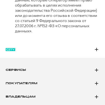
данные, которые Оператор имеет право
обрабатывать в целях исполнения
законодательства Российской Федерации)
или до момента его отзыва в соответствии
со статьей 9 Федерального закона от
27.07.2006 г. №152-ФЗ «О персональных
данных».
M6
JOLION
СЕРВИСЫ
DARGO
Автомобили в наличии
DARGO Х
ПОКУПАТЕЛЯМ
Заказать тест-драйв
F7
Автомобили в наличии
Рассчитать кредит
F7x
ВЛАДЕЛЬЦАМ
Конфигуратор HAVAL
Записаться на сервис
POER