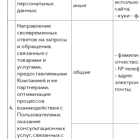
использо
персональных
иные
сайта;
данных:
- куки - 
Направление
своевременных
ответов на запросы
и обращения,
связанные с
- фамилия
товарами и
отчество;
услугами,
- № теле
общие
предоставляемыми
- адрес
Компанией и ее
электрон
партнерами,
почты;
оптимизация
процессов
4.
взаимодействия с
Пользователями,
оказание
консультационных
услуг, связанных с