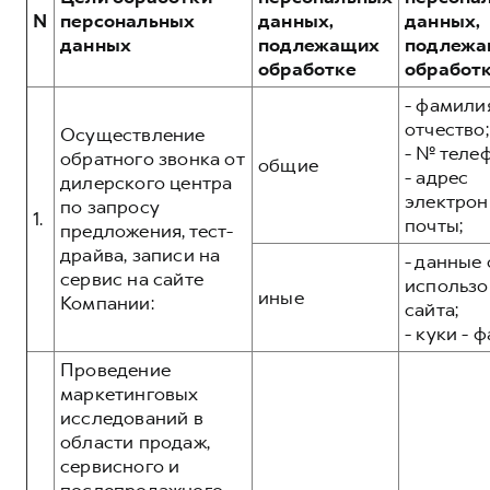
Сервис для корпоративных клиентов
N
персональных
данных,
данных,
HAVAL Лизинг
АКСЕССУАРЫ HAVAL
данных
подлежащих
подлежа
обработке
обработ
Автомобильные аксессуары
- фамилия
АКСЕССУАРЫ HAVAL
Коллекция CITY
отчество;
Осуществление
Автомобильные аксессуары
Коллекция Базовая
- № теле
обратного звонка от
общие
- адрес
Коллекция CITY
Коллекция Детская
дилерского центра
электрон
по запросу
Коллекция Базовая
1.
почты;
предложения, тест-
Коллекция Детская
драйва, записи на
- данные 
сервис на сайте
использо
иные
Компании:
сайта;
- куки - 
Проведение
маркетинговых
исследований в
области продаж,
сервисного и