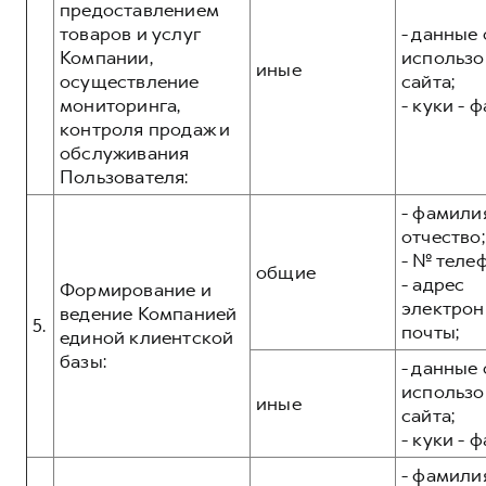
предоставлением
товаров и услуг
- данные 
Компании,
использо
иные
осуществление
сайта;
мониторинга,
- куки - 
контроля продаж и
обслуживания
Пользователя:
- фамилия
отчество;
- № теле
общие
- адрес
Формирование и
электрон
ведение Компанией
5.
почты;
единой клиентской
базы:
- данные 
использо
иные
сайта;
- куки - 
- фамилия