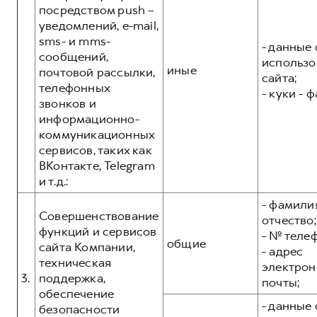
посредством push –
уведомлений, e-mail,
sms- и mms-
- данные 
сообщений,
использо
иные
почтовой рассылки,
сайта;
телефонных
- куки - 
звонков и
информационно-
коммуникационных
сервисов, таких как
ВКонтакте, Telegram
и т.д.:
- фамилия
Совершенствование
отчество;
функций и сервисов
- № теле
общие
сайта Компании,
- адрес
техническая
электрон
3.
поддержка,
почты;
обеспечение
- данные 
безопасности