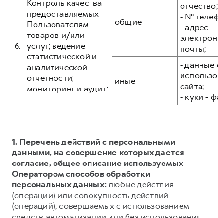
Контроль качества
отчество;
предоставляемых
- № теле
общие
Пользователям
- адрес
товаров и/или
электрон
6.
услуг; ведение
почты;
статистической и
- данные 
аналитической
использо
отчетности;
иные
сайта;
мониторинг и аудит:
- куки - 
1. Перечень действий с персональными
данными, на совершение которых дается
согласие, общее описание используемых
Оператором способов обработки
персональных данных:
любые действия
(операции) или совокупность действий
(операций), совершаемых с использованием
средств автоматизации или без использования