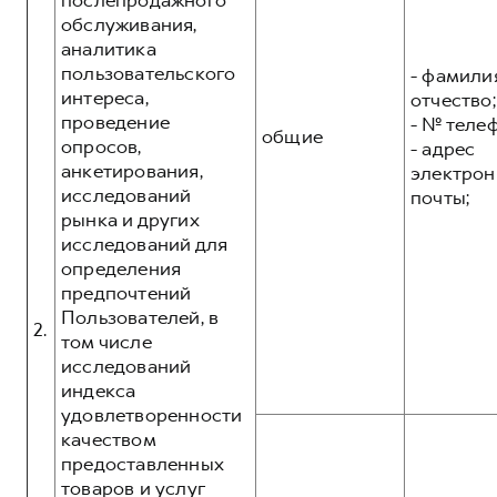
послепродажного
обслуживания,
аналитика
пользовательского
- фамилия
интереса,
отчество;
проведение
- № теле
общие
опросов,
- адрес
анкетирования,
электрон
исследований
почты;
рынка и других
исследований для
определения
предпочтений
Пользователей, в
2.
том числе
исследований
индекса
удовлетворенности
качеством
предоставленных
товаров и услуг