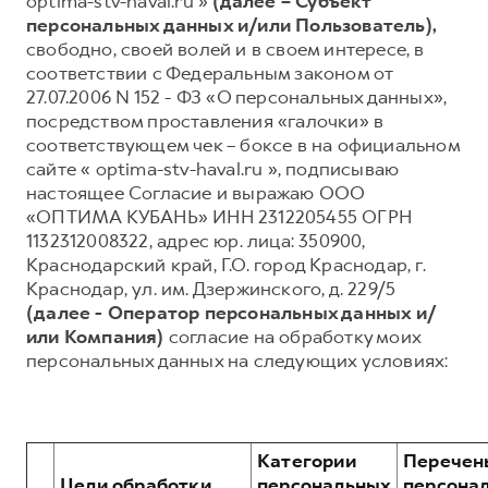
optima-stv-haval.ru »
(далее – Субъект
персональных данных и/или Пользователь),
Тест-драйв
СЕРВИСНОЕ ОБСЛУЖИВАНИЕ
О дилере
свободно, своей волей и в своем интересе, в
Трейд-ин
Нулевое ТО
Наша команда
соответствии с Федеральным законом от
27.07.2006 N 152 - ФЗ «О персональных данных»,
DARGO
DARGO X
Программа «Помощь на дороге»
Контакты
от 3 199 000 ₽
от 3 499 000 ₽
посредством проставления «галочки» в
КРЕДИТ И СТРАХОВАНИЕ
Регламенты технического обслуживания
соответствующем чек – боксе в на официальном
сайте « optima-stv-haval.ru », подписываю
Кредитный калькулятор
Электронный ПТС
настоящее Согласие и выражаю ООО
Страхование
«ОПТИМА КУБАНЬ» ИНН 2312205455 ОГРН
1132312008322, адрес юр. лица: 350900,
Кредит
ПОДДЕРЖКА
Краснодарский край, Г.О. город Краснодар, г.
F7
F7X
GWM Безопасность
от 2 899 000 ₽
от 3 599 000 ₽
Краснодар, ул. им. Дзержинского, д. 229/5
(далее - Оператор персональных данных и/
КОРПОРАТИВНЫМ КЛИЕНТАМ
Гарантия HAVAL
или Компания)
согласие на обработку моих
Для малого бизнеса
Мобильное приложение GWM
персональных данных на следующих условиях:
Корпоративным клиентам
Программа «HAVAL Защита+»
Крупным корпоративным клиентам
Руководства по эксплуатации
POER
от 3 449 000 ₽
Система управления автопарком
Подписки
Категории
Перечен
Цели обработки
персональных
персона