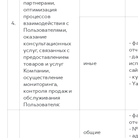
партнерами,
оптимизация
процессов
4.
взаимодействия с
Пользователями,
оказание
- ф
консультационных
отч
услуг, связанных с
- д
предоставлением
иные
исп
товаров и услуг
сай
Компании,
- к
осуществление
- Y
мониторинга,
контроля продаж и
обслуживания
Пользователя:
- ф
отч
- №
общие
- а