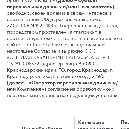
optima-stv-haval.ru »
(далее – Субъект
персональных данных и/или Пользователь),
Тест-драйв
СЕРВИСНОЕ ОБСЛУЖИВАНИЕ
О дилере
свободно, своей волей и в своем интересе, в
Трейд-ин
Нулевое ТО
Наша команда
соответствии с Федеральным законом от
27.07.2006 N 152 - ФЗ «О персональных данных»,
DARGO
DARGO X
Программа «Помощь на дороге»
Контакты
от 3 199 000 ₽
от 3 499 000 ₽
посредством проставления «галочки» в
КРЕДИТ И СТРАХОВАНИЕ
Регламенты технического обслуживания
соответствующем чек – боксе в на официальном
сайте « optima-stv-haval.ru », подписываю
Кредитный калькулятор
Электронный ПТС
настоящее Согласие и выражаю ООО
Страхование
«ОПТИМА КУБАНЬ» ИНН 2312205455 ОГРН
1132312008322, адрес юр. лица: 350900,
Кредит
ПОДДЕРЖКА
Краснодарский край, Г.О. город Краснодар, г.
F7
F7X
GWM Безопасность
от 2 899 000 ₽
от 3 599 000 ₽
Краснодар, ул. им. Дзержинского, д. 229/5
(далее - «Оператор персональных данных и/
КОРПОРАТИВНЫМ КЛИЕНТАМ
Гарантия HAVAL
или Компания»)
согласие на обработку моих
Для малого бизнеса
Мобильное приложение GWM
персональных данных на следующих условиях:
Корпоративным клиентам
Программа «HAVAL Защита+»
Крупным корпоративным клиентам
Руководства по эксплуатации
POER
от 3 449 000 ₽
Система управления автопарком
Подписки
Категории
Пе
Цели обработки
персональных
пе