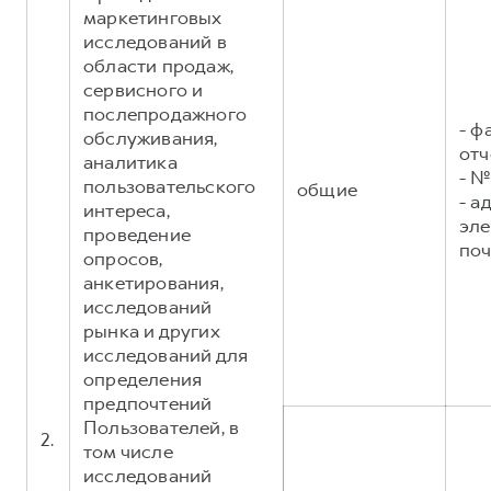
маркетинговых
исследований в
области продаж,
сервисного и
послепродажного
- ф
обслуживания,
отч
аналитика
- №
пользовательского
общие
- а
интереса,
эл
проведение
поч
опросов,
анкетирования,
исследований
рынка и других
исследований для
определения
предпочтений
Пользователей, в
2.
том числе
исследований