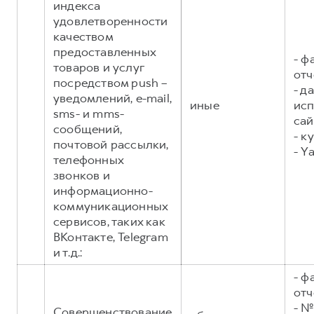
индекса
удовлетворенности
качеством
предоставленных
- ф
товаров и услуг
отч
посредством push –
- д
уведомлений, e-mail,
иные
исп
sms- и mms-
сай
сообщений,
- к
почтовой рассылки,
- Y
телефонных
звонков и
информационно-
коммуникационных
сервисов, таких как
ВКонтакте, Telegram
и т.д.:
- ф
отч
- №
Совершенствование