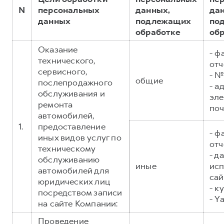
Сервис для корпоративных клиентов
N
персональных
данных,
да
HAVAL Лизинг
АКСЕССУАРЫ HAVAL
данных
подлежащих
по
обработке
об
Автомобильные аксессуары
Оказание
АКСЕССУАРЫ HAVAL
Коллекция CITY
- ф
технического,
отч
Автомобильные аксессуары
Коллекция Базовая
сервисного,
- №
общие
Коллекция CITY
Коллекция Детская
послепродажного
- а
обслуживания и
эл
Коллекция Базовая
ремонта
поч
Коллекция Детская
автомобилей,
1.
предоставление
- ф
иных видов услуг по
отч
техническому
- д
обслуживанию
иные
исп
автомобилей для
сай
юридических лиц
- к
посредством записи
- Y
на сайте Компании:
Проведение