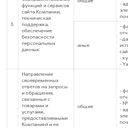
общие
- а
функций и сервисов
эл
сайта Компании,
поч
техническая
3.
поддержка,
- ф
обеспечение
отч
безопасности
- д
персональных
иные
исп
данных:
сай
- к
- Y
Направление
своевременных
ответов на запросы
- ф
и обращения,
отч
связанные с
- №
товарами и
общие
- а
услугами,
эл
предоставляемыми
поч
Компанией и ее