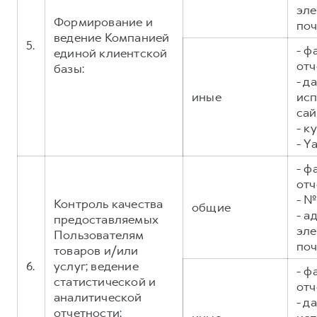
эл
Формирование и
поч
ведение Компанией
5.
- ф
единой клиентской
отч
базы:
- д
иные
исп
сай
- к
- Y
- ф
отч
- №
Контроль качества
общие
- а
предоставляемых
эл
Пользователям
поч
товаров и/или
6.
услуг; ведение
- ф
статистической и
отч
аналитической
- д
отчетности;