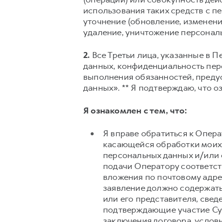
использования таких средств с п
уточнение (обновление, изменение
удаление, уничтожение персонал
2.
Все Третьи лица, указанные в 
данных, конфиденциальность пер
выполнения обязанностей, предус
данных». ** Я подтверждаю, что о
Я ознакомлен с тем, что:
Я вправе обратиться к Опер
касающейся обработки моих 
персональных данных и/или 
подачи Оператору соответс
вложения по почтовому адрес
заявление должно содержать
или его представителя, свед
подтверждающие участие Суб
заключения договора, условн