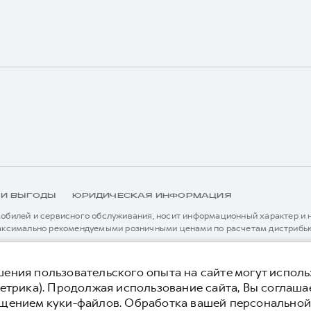
 И ВЫГОДЫ
ЮРИДИЧЕСКАЯ ИНФОРМАЦИЯ
билей и сервисного обслуживания, носит информационный характер и не
аксимально рекомендуемыми розничными ценами по расчетам дистрибью
иальному дилеру ООО «Грейт Волл Мотор Рус» либо по телефону Горячей 
истема / устройство вызова экстренных оперативных служб (блок ЭРА-
я без предварительного уведомления.
тельной сервисной поддержки. Информация в данном разделе носит озна
ения пользовательского опыта на сайте могут исполь
нной странице, приоритет отдается сведениям, указанным в сервисной к
етрика). Продолжая использование сайта, Вы соглаша
ьного уведомления.
ещением куки-файлов. Обработка вашей персонально
 конфиденциальности
Юридическая информация