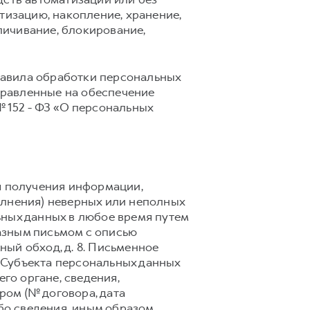
тизацию, накопление, хранение,
зличивание, блокирование,
правила обработки персональных
правленные на обеспечение
 152 - ФЗ «О персональных
я получения информации,
олнения) неверных или неполных
ьных данных в любое время путем
азным письмом с описью
ный обход, д. 8. Письменное
 Субъекта персональных данных
го органе, сведения,
ом (№ договора, дата
ибо сведения, иным образом