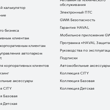
Регламенты технического
обслуживания
й калькулятор
Электронный ПТС
ние
GWM Безопасность
Гарантия HAVAL
го бизнеса
Мобильное приложение 
ивным клиентам
Программа «HAVAL Защита
корпоративным клиентам
Руководства по эксплуатац
управления автопарком
t
Подписки
ля корпоративных клиентов
Автомобильные аксессуары
изинг
Коллекция CITY
льные аксессуары
Коллекция Базовая
я CITY
Коллекция Детская
я Базовая
я Детская