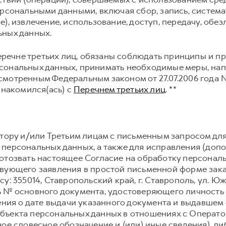
ерсональными данными, включая сбор, запись, система
), извлечение, использование, доступ, передачу, обе
ьных данных.
Перечне третьих лиц, обязаны соблюдать принципы и 
сональных данных, принимать необходимые меры, на
мотренным Федеральным законом от 27.07.2006 года №
знакомился(ась) с
Перечнем третьих лиц
. **
атору и/или Третьим лицам с письменным запросом дл
персональных данных, а также для исправления (доп
отозвать настоящее Согласие на обработку персонал
твующего заявления в простой письменной форме зак
у: 355014, Ставропольский край, г. Ставрополь, ул. Юж
 № основного документа, удостоверяющего личность
ения о дате выдачи указанного документа и выдавшем е
ъекта персональных данных в отношениях с Оператор
ое словесное обозначение и (или) иные сведения), л