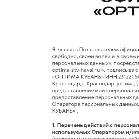
«OPT
Я, являясь Пользователем официаль
свободно, своей волей и в своем и
персональных данных», посредств
optima-stv-haval.ru », подписы
«ОПТИМА КУБАНЬ» ИНН 2312205455 
Краснодар, г. Краснодар, ул. им. Д
предоставление моих персональны
предоставление персональных да
Оператора персональных данных, 
КУБАНЬ» .
1. Перечень действий с персон
используемых Оператором и/или
(операции) или совокупность дей