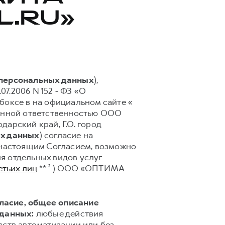
L.RU»
 персональных данных
),
07.2006 N 152 - ФЗ «О
боксе в на официальном сайте «
ченной ответственностью ООО
арский край, Г.О. город
ых данных
) согласие на
с настоящим Согласием, возможно
я отдельных видов услуг
етьих лиц
** ² ) ООО «ОПТИМА
гласие, общее описание
 данных:
любые действия
дств автоматизации или без