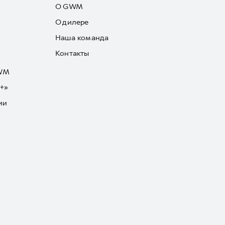
О GWM
О дилере
Наша команда
Контакты
GWM
+»
ии