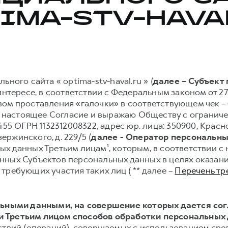
IMA-STV-HAVA
ного сайта « optima-stv-haval.ru » (
далее – Субъект
нтересе, в соответствии с Федеральным законом от 27.
ом проставления «галочки» в соответствующем чек – 
ваю настоящее Согласие и выражаю Обществу с ограни
ОГРН 1132312008322, адрес юр. лица: 350900, Краснод
зержинского, д. 229/5 (
далее - Оператор персональн
х данных Третьим лицам¹, которым, в соответствии 
нных Субъектов персональных данных в целях оказани
требующих участия таких лиц ( ** далее –
Перечень тр
альными данными, на совершение которых дается со
 Третьим лицом способов обработки персональных
ствий (операций), совершаемых с использованием сре