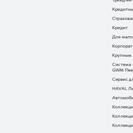
Трейд-ин
Кредитны
Страхова
Кредит
Для мало
Корпорат
Крупным 
Система 
GWM Flee
Сервис д
HAVAL Л
Автомоби
Коллекци
Коллекци
Коллекци