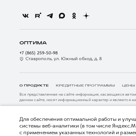
ОПТИМА
+7 (865) 259-50-98
Ставрополь, ул. Южный обход, д. 8
О ПРОДУКТЕ
КРЕДИТНЫЕ ПРОГРАММЫ
ЦЕНЫ
Вся представленная на сайте информация, касающаяся автомо
данном сайте, носят информационный характер и являются м
подробной информации просьба обращаться к ближайшему офиц
****На некоторых автомобилях HAVAL может отсутствовать с
Показать все
данном сайте информация может быть изменена в любое врем
*5 лет поддержки включают 3 года гарантии и 2 года дополни
Для обеспечения оптимальной работы и улучш
описанных в сервисной книжке владельца автомобиля и на да
системы веб-аналитики (в том числе Яндекс.М
внесения изменений в гарантийную политику без предварител
с применением указанных технологий и разм
© 2026 ООО «Грейт Волл Мотор Рус»
Политика