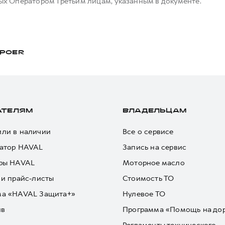
х Оператором Третьим лицам, указанным в документе.
POER
АТЕЛЯМ
ВЛАДЕЛЬЦАМ
ли в наличии
Все о сервисе
атор HAVAL
Запись на сервис
ры HAVAL
Моторное масло
 и прайс-листы
Стоимость ТО
ма «HAVAL Защита+»
Нулевое ТО
йв
Программа «Помощь на до