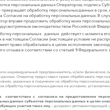
отки персональных данных Оператором, подпись Суб
р прекращает обработку персональных данных в срок,
а Согласия на обработку персональных данных. В слу
тор вправе продолжить обработку моих персональных
редусмотренным законодательством Российской Федер
ботку персональных данных действует с момента его
х в настоящем Согласии (настоящее условие не расп
меет право обрабатывать в целях исполнения законо
о отзыва в соответствии со статьей 9 Федерального зак
/или индивидуальный предприниматель, и/или физическое ли
х данных, Оператор предоставил право обрабатывать персон
ловиях, указанных в поручении на обработку персональных д
ом обработку персональных данных на условиях, установле
в соответствии с согласием на предоставление перс
ных данных субъектов персональных данных в целях оказ
ебующих участия таких лиц
– документ, регламентирующий ц