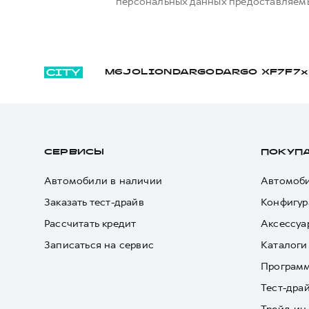
персональных данных предоставляемы
M6
JOLION
DARGO
DARGO Х
F7
F7x
СЕРВИСЫ
ПОКУП
Автомобили в наличии
Автомоби
Заказать тест-драйв
Конфигур
Рассчитать кредит
Аксессуа
Записаться на сервис
Каталоги
Програм
Тест-дра